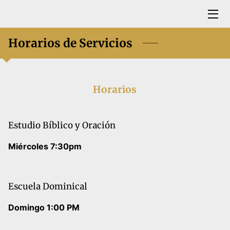
Horarios de Servicios
BIENVENIDOS
SERVICIOS Y ACTIVIDADES
Horarios
UBICACIÓN Y HORARIO DE SERVICIOS
OFRENDAS/DONACIÓNES
Estudio Bíblico y Oración
MÚSICA DE ADORACIÓN
Miércoles 7:30pm
Escuela Dominical
Domingo 1:00 PM